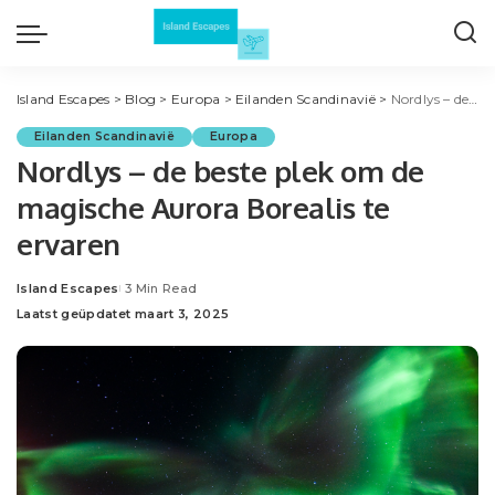
Island Escapes
>
Blog
>
Europa
>
Eilanden Scandinavië
>
Nordlys – de beste plek om de magische Aurora Borealis te ervaren
Eilanden Scandinavië
Europa
Nordlys – de beste plek om de
magische Aurora Borealis te
ervaren
Island Escapes
3 Min Read
Posted
Laatst geüpdatet maart 3, 2025
by