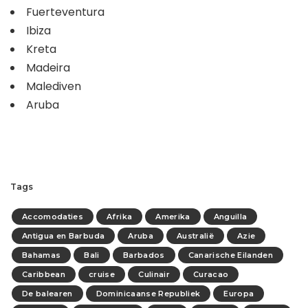
Fuerteventura
Ibiza
Kreta
Madeira
Malediven
Aruba
Tags
Accomodaties
Afrika
Amerika
Anguilla
Antigua en Barbuda
Aruba
Australië
Azie
Bahamas
Bali
Barbados
Canarische Eilanden
Caribbean
cruise
Culinair
Curacao
De balearen
Dominicaanse Republiek
Europa