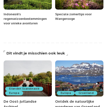
Indonesië’s
Speciale zomertips voor
regenseizoenbestemmingen
Wangerooge
voor unieke avonturen
Dit vindt je misschien ook leuk
Eilanden Scandinavië
Europa
Europa
Groenland
De Oost-Jutlandse
Ontdek de natuurlijke
Archipel
wonderen van Groenland