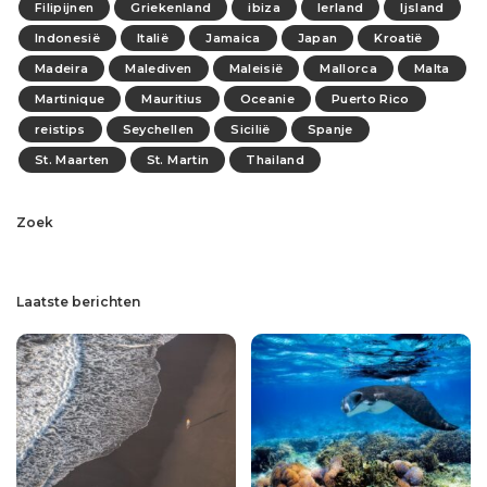
Filipijnen
Griekenland
ibiza
Ierland
Ijsland
Indonesië
Italië
Jamaica
Japan
Kroatië
Madeira
Malediven
Maleisië
Mallorca
Malta
Martinique
Mauritius
Oceanie
Puerto Rico
reistips
Seychellen
Sicilië
Spanje
St. Maarten
St. Martin
Thailand
Zoek
Laatste berichten