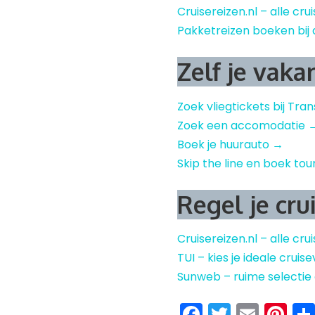
Cruisereizen.nl – alle cru
Pakketreizen boeken bij 
Zelf je vaka
Zoek vliegtickets bij Tra
Zoek een accomodatie 
Boek je huurauto →
Skip the line en boek tou
Regel je cru
Cruisereizen.nl – alle cru
TUI – kies je ideale crui
Sunweb – ruime selectie
Facebook
Twitter
Emai
Pi