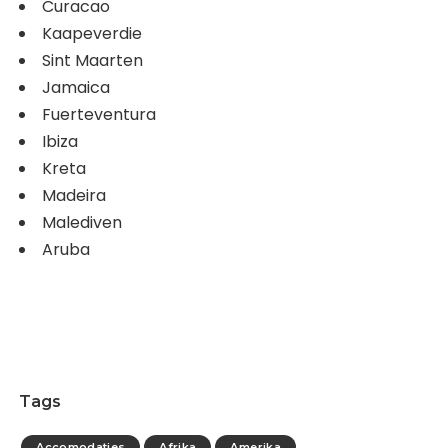
Curacao
Kaapeverdie
Sint Maarten
Jamaica
Fuerteventura
Ibiza
Kreta
Madeira
Malediven
Aruba
Tags
Accomodaties
Afrika
Amerika