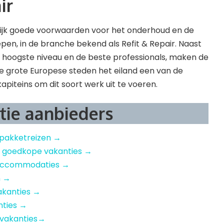
ir
rlijk goede voorwaarden voor het onderhoud en de
pen, in de branche bekend als Refit & Repair. Naast
t hoogste niveau en de beste professionals, maken de
e grote Europese steden het eiland een van de
apiteins om dit soort werk uit te voeren.
tie aanbieders
 pakketreizen →
– goedkope vakanties →
e accommodaties →
n →
akanties →
nties →
 vakanties→