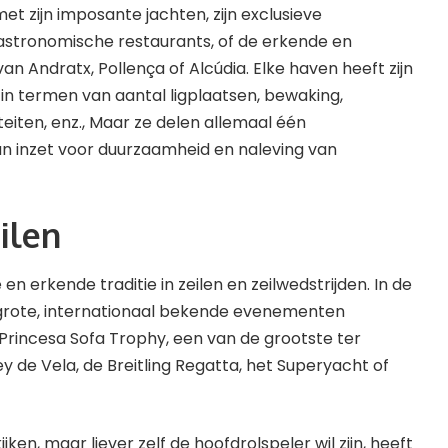
et zijn imposante jachten, zijn exclusieve
gastronomische restaurants, of de erkende en
n Andratx, Pollença of Alcúdia. Elke haven heeft zijn
n termen van aantal ligplaatsen, bewaking,
teiten, enz., Maar ze delen allemaal één
n inzet voor duurzaamheid en naleving van
ilen
en erkende traditie in zeilen en zeilwedstrijden. In de
grote, internationaal bekende evenementen
 Princesa Sofa Trophy, een van de grootste ter
y de Vela, de Breitling Regatta, het Superyacht of
ijken, maar liever zelf de hoofdrolspeler wil zijn, heeft