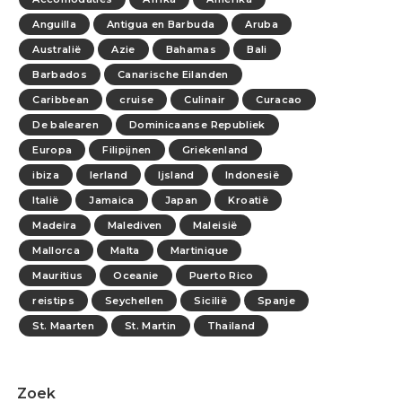
Anguilla
Antigua en Barbuda
Aruba
Australië
Azie
Bahamas
Bali
Barbados
Canarische Eilanden
Caribbean
cruise
Culinair
Curacao
De balearen
Dominicaanse Republiek
Europa
Filipijnen
Griekenland
ibiza
Ierland
Ijsland
Indonesië
Italië
Jamaica
Japan
Kroatië
Madeira
Malediven
Maleisië
Mallorca
Malta
Martinique
Mauritius
Oceanie
Puerto Rico
reistips
Seychellen
Sicilië
Spanje
St. Maarten
St. Martin
Thailand
Zoek