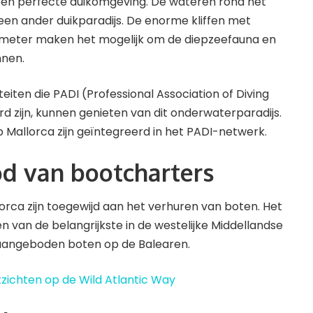
 een perfecte duikomgeving. De wateren rond het
 een ander duikparadijs. De enorme kliffen met
 meter maken het mogelijk om de diepzeefauna en
nnen.
iteiten die PADI (Professional Association of Diving
rd zijn, kunnen genieten van dit onderwaterparadijs.
Mallorca zijn geïntegreerd in het PADI-netwerk.
d van bootcharters
lorca zijn toegewijd aan het verhuren van boten. Het
 van de belangrijkste in de westelijke Middellandse
aangeboden boten op de Balearen.
tzichten op de Wild Atlantic Way