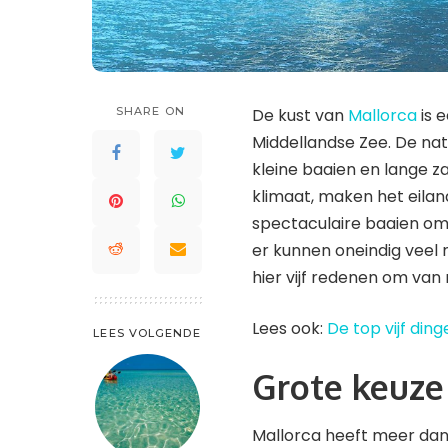
Saint Lucia
Waddeneilanden
St. Kitts en Nevis
Saint-Barthélemy
St. Maarten en St. Martin
St. Kitts en Nevis
Trinidad en Tobago
SHARE ON
De kust van
Mallorca
is 
St. Maarten en St. Martin
Turks- en Caicoseilanden
Middellandse Zee. De natuu
Trinidad en Tobago
kleine baaien en lange 
Turks- en Caicoseilanden
klimaat, maken het eiland
spectaculaire baaien om u
er kunnen oneindig veel
hier vijf redenen om van
Lees ook:
De top vijf din
LEES VOLGENDE
Grote keuze
Mallorca heeft meer dan 