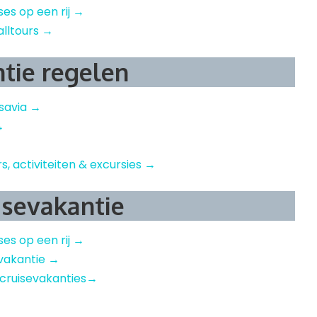
ises op een rij →
alltours →
ntie regelen
nsavia →
→
rs, activiteiten & excursies →
isevakantie
ises op een rij →
sevakantie →
 cruisevakanties→
l
nterest
Delen