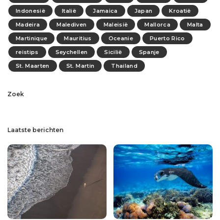
Indonesië
Italië
Jamaica
Japan
Kroatië
Madeira
Malediven
Maleisië
Mallorca
Malta
Martinique
Mauritius
Oceanie
Puerto Rico
reistips
Seychellen
Sicilië
Spanje
St. Maarten
St. Martin
Thailand
Zoek
Laatste berichten