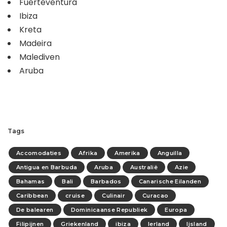
Fuerteventura
Ibiza
Kreta
Madeira
Malediven
Aruba
Tags
Accomodaties
Afrika
Amerika
Anguilla
Antigua en Barbuda
Aruba
Australië
Azie
Bahamas
Bali
Barbados
Canarische Eilanden
Caribbean
cruise
Culinair
Curacao
De balearen
Dominicaanse Republiek
Europa
Filipijnen
Griekenland
ibiza
Ierland
Ijsland