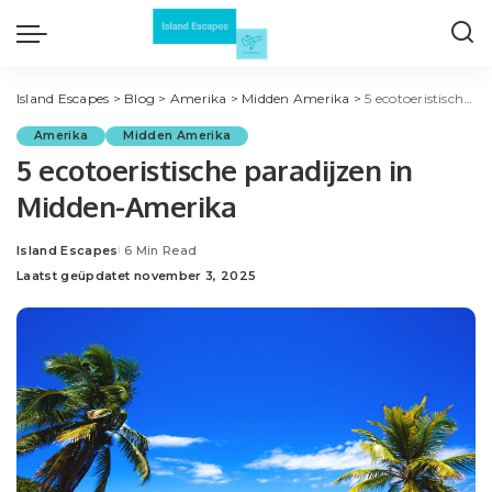
Island Escapes
>
Blog
>
Amerika
>
Midden Amerika
>
5 ecotoeristische paradijzen in Midden-Amerika
Amerika
Midden Amerika
5 ecotoeristische paradijzen in
Midden-Amerika
Island Escapes
6 Min Read
Posted
Laatst geüpdatet november 3, 2025
by