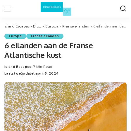
Island Escapes
>
Blog
>
Europa
>
Franse eilanden
>
6 eilanden aan de Franse Atlantische kust
Europa
Franse eilanden
6 eilanden aan de Franse
Atlantische kust
Island Escapes
7 Min Read
Posted
Laatst geüpdatet april 5, 2024
by