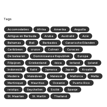
Tags
Accomodaties
Afrika
Amerika
Anguilla
Antigua en Barbuda
Aruba
Australië
Azie
Bahamas
Bali
Barbados
Canarische Eilanden
Caribbean
cruise
Culinair
Curacao
De balearen
Dominicaanse Republiek
Europa
Filipijnen
Griekenland
ibiza
Ierland
Ijsland
Indonesië
Italië
Jamaica
Japan
Kroatië
Madeira
Malediven
Maleisië
Mallorca
Malta
Martinique
Mauritius
Oceanie
Puerto Rico
reistips
Seychellen
Sicilië
Spanje
St. Maarten
St. Martin
Thailand