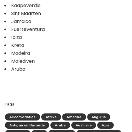
Kaapeverdie
Sint Maarten
Jamaica
Fuerteventura
Ibiza
Kreta
Madeira
Malediven
Aruba
Tags
Accomodaties
Afrika
Amerika
Anguilla
Antigua en Barbuda
Aruba
Australië
Azie