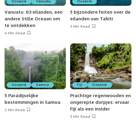
Oceanië
Vanuatu
Oceanië
Vanuatu: 83 eilanden, een
5 bijzondere feiten over de
andere Stille Oceaan om
eilanden van Tahiti
te ontdekken
3 Min Read
4 Min Read
Oceanië
Samoa
Fiji
Oceanië
5 Paradijselijke
Prachtige regenwouden en
bestemmingen in Samoa
ongerepte dorpjes: ervaar
Fiji als een insider
2 Min Read
3 Min Read