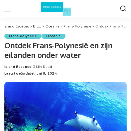
Island Escapes
>
Blog
>
Oceanië
>
Frans-Polynesië
>
Ontdek Frans-Polynesië en zijn eilanden onder water
Frans-Polynesië
Oceanië
Ontdek Frans-Polynesië en zijn
eilanden onder water
Island Escapes
3 Min Read
Posted
Laatst geüpdatet juni 9, 2024
by