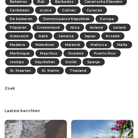
Bahamas
Bali
Barbados
Canarische Eilanden
Caribbean
cruise
Culinair
Curacao
De balearen
Dominicaanse Republiek
Europa
Filipijnen
Griekenland
ibiza
Ierland
Ijsland
Indonesië
Italië
Jamaica
Japan
Kroatië
Madeira
Malediven
Maleisië
Mallorca
Malta
Martinique
Mauritius
Oceanie
Puerto Rico
reistips
Seychellen
Sicilië
Spanje
St. Maarten
St. Martin
Thailand
Zoek
Laatste berichten