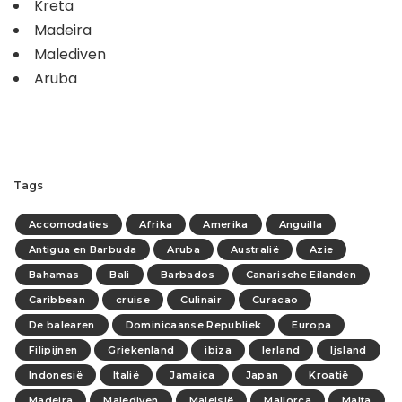
Kreta
Madeira
Malediven
Aruba
Tags
Accomodaties
Afrika
Amerika
Anguilla
Antigua en Barbuda
Aruba
Australië
Azie
Bahamas
Bali
Barbados
Canarische Eilanden
Caribbean
cruise
Culinair
Curacao
De balearen
Dominicaanse Republiek
Europa
Filipijnen
Griekenland
ibiza
Ierland
Ijsland
Indonesië
Italië
Jamaica
Japan
Kroatië
Madeira
Malediven
Maleisië
Mallorca
Malta