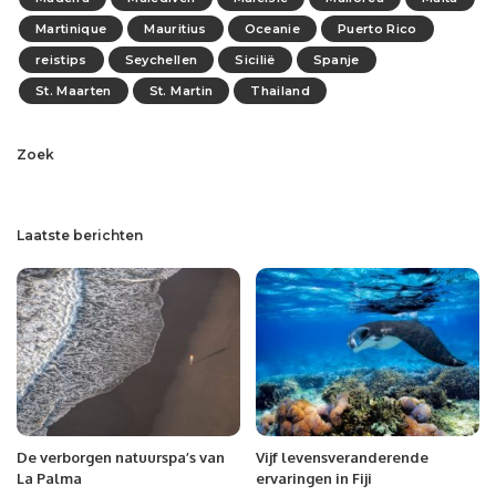
Martinique
Mauritius
Oceanie
Puerto Rico
reistips
Seychellen
Sicilië
Spanje
St. Maarten
St. Martin
Thailand
Zoek
Laatste berichten
De verborgen natuurspa’s van
Vijf levensveranderende
La Palma
ervaringen in Fiji