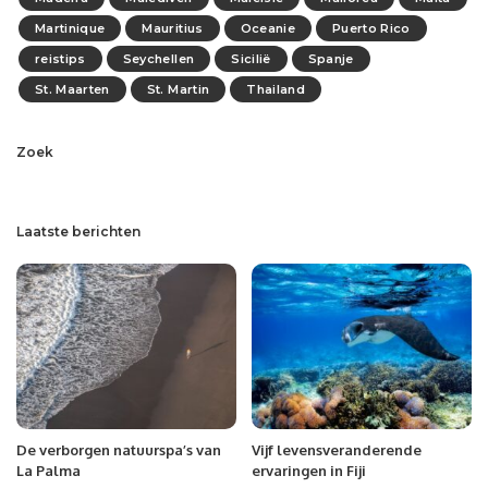
Martinique
Mauritius
Oceanie
Puerto Rico
reistips
Seychellen
Sicilië
Spanje
St. Maarten
St. Martin
Thailand
Zoek
Laatste berichten
De verborgen natuurspa’s van
Vijf levensveranderende
La Palma
ervaringen in Fiji