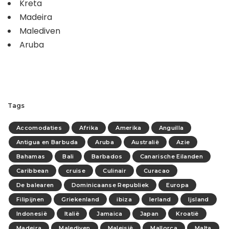
Kreta
Madeira
Malediven
Aruba
Tags
Accomodaties
Afrika
Amerika
Anguilla
Antigua en Barbuda
Aruba
Australië
Azie
Bahamas
Bali
Barbados
Canarische Eilanden
Caribbean
cruise
Culinair
Curacao
De balearen
Dominicaanse Republiek
Europa
Filipijnen
Griekenland
ibiza
Ierland
Ijsland
Indonesië
Italië
Jamaica
Japan
Kroatië
Madeira
Malediven
Maleisië
Mallorca
Malta