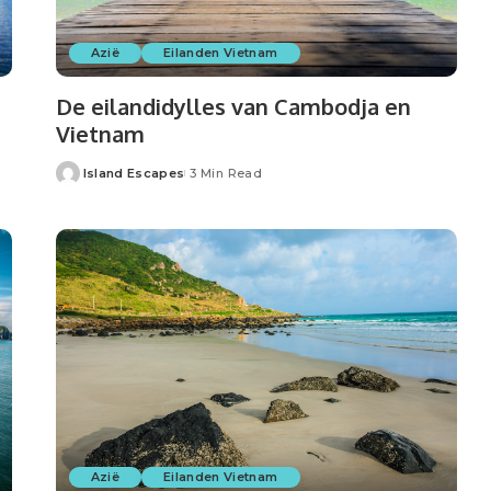
Azië
Eilanden Vietnam
De eilandidylles van Cambodja en
Vietnam
Island Escapes
3 Min Read
Azië
Eilanden Vietnam