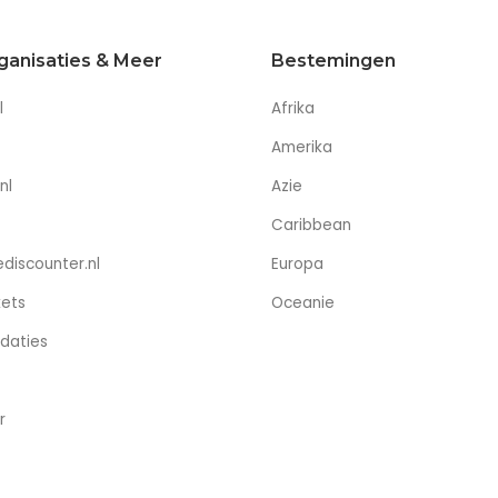
ganisaties & Meer
Bestemingen
l
Afrika
Amerika
nl
Azie
Caribbean
discounter.nl
Europa
kets
Oceanie
daties
r