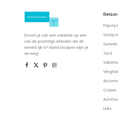
Reisor
Prijsvrij.n
Suntip.nl
Droom je van een vakantie op een
van de prachtige eilanden die de
Sunweb.
wereld rijk is? Island Escapes wijst je
Tui.nl
de weg!
Vakantie
Vliegtic
Accomo
Cruises
Autohuu
Links