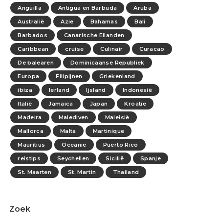
Anguilla
Antigua en Barbuda
Aruba
Australië
Azie
Bahamas
Bali
Barbados
Canarische Eilanden
Caribbean
cruise
Culinair
Curacao
De balearen
Dominicaanse Republiek
Europa
Filipijnen
Griekenland
ibiza
Ierland
Ijsland
Indonesië
Italië
Jamaica
Japan
Kroatië
Madeira
Malediven
Maleisië
Mallorca
Malta
Martinique
Mauritius
Oceanie
Puerto Rico
reistips
Seychellen
Sicilië
Spanje
St. Maarten
St. Martin
Thailand
Zoek