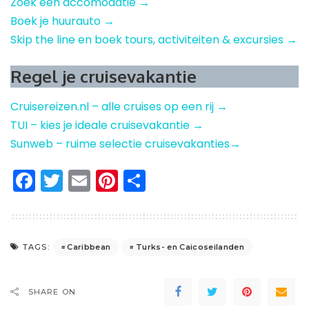
Zoek een accomodatie →
Boek je huurauto →
Skip the line en boek tours, activiteiten & excursies →
Regel je cruisevakantie
Cruisereizen.nl – alle cruises op een rij →
TUI – kies je ideale cruisevakantie →
Sunweb – ruime selectie cruisevakanties→
Facebook
Twitter
Email
Pinterest
Delen
Caribbean
Turks- en Caicoseilanden
TAGS:
SHARE ON