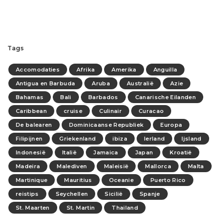
Tags
Accomodaties
Afrika
Amerika
Anguilla
Antigua en Barbuda
Aruba
Australië
Azie
Bahamas
Bali
Barbados
Canarische Eilanden
Caribbean
cruise
Culinair
Curacao
De balearen
Dominicaanse Republiek
Europa
Filipijnen
Griekenland
ibiza
Ierland
Ijsland
Indonesië
Italië
Jamaica
Japan
Kroatië
Madeira
Malediven
Maleisië
Mallorca
Malta
Martinique
Mauritius
Oceanie
Puerto Rico
reistips
Seychellen
Sicilië
Spanje
St. Maarten
St. Martin
Thailand