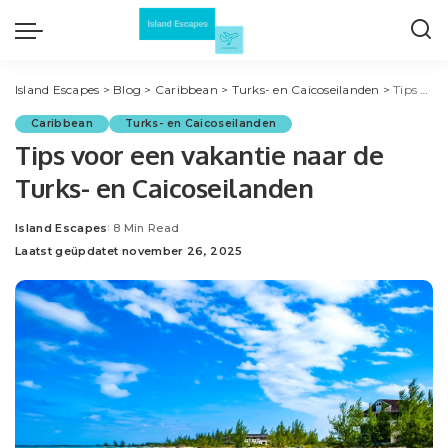
Island Escapes
>
Blog
>
Caribbean
>
Turks- en Caicoseilanden
>
Tips voor een vakantie naar de Turks- en Caicoseilanden
Caribbean
Turks- en Caicoseilanden
Tips voor een vakantie naar de
Turks- en Caicoseilanden
Island Escapes
8 Min Read
Posted
Laatst geüpdatet november 26, 2025
by