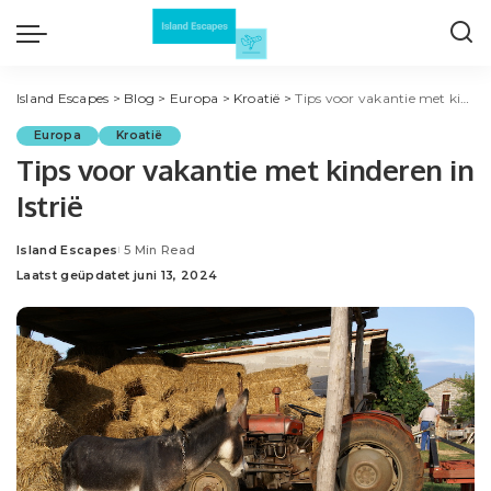
Island Escapes
>
Blog
>
Europa
>
Kroatië
>
Tips voor vakantie met kinderen in Istrië
Europa
Kroatië
Tips voor vakantie met kinderen in
Istrië
Island Escapes
5 Min Read
Posted
Laatst geüpdatet juni 13, 2024
by