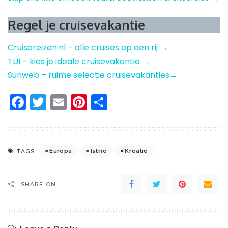
Regel je cruisevakantie
Cruisereizen.nl – alle cruises op een rij →
TUI – kies je ideale cruisevakantie →
Sunweb – ruime selectie cruisevakanties→
Facebook
Twitter
Email
Pinterest
Delen
Europa
Istrië
Kroatië
TAGS:
SHARE ON