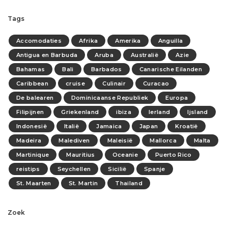
Tags
Accomodaties
Afrika
Amerika
Anguilla
Antigua en Barbuda
Aruba
Australië
Azie
Bahamas
Bali
Barbados
Canarische Eilanden
Caribbean
cruise
Culinair
Curacao
De balearen
Dominicaanse Republiek
Europa
Filipijnen
Griekenland
ibiza
Ierland
Ijsland
Indonesië
Italië
Jamaica
Japan
Kroatië
Madeira
Malediven
Maleisië
Mallorca
Malta
Martinique
Mauritius
Oceanie
Puerto Rico
reistips
Seychellen
Sicilië
Spanje
St. Maarten
St. Martin
Thailand
Zoek