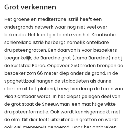
Grot verkennen
Het groene en mediterrane Istrië heeft een
ondergronds netwerk waar nog niet veel over
bekend is. Het karstgesteente van het Kroatische
schiereiland Istrië herbergt namelijk ontelbare
druipsteengrotten. Een daarvan is voor bezoekers
toegankelijk; de Baredine grot (Jama Baredine) nabij
de kuststad Poreč. Ongeveer 250 treden brengen de
bezoeker zo’n 66 meter diep onder de grond. In de
spaghettizaal hangen de stalactieten als dunne
slierten uit het plafond, terwijl verderop de toren van
Pisa zichtbaar wordt. In het diepst gelegen deel van
de grot staat de Sneeuwman, een machtige witte
druipsteenformatie. Ook wordt kennisgemaakt met
de olm. Dit dier leeft uitsluitend in grotten en wordt
ook wel mensenvis genoemd. Door het ontbreken