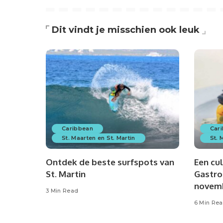
Dit vindt je misschien ook leuk
Caribbean
Car
St. Maarten en St. Martin
St. 
Ontdek de beste surfspots van
Een cul
St. Martin
Gastro
novem
3 Min Read
6 Min Re