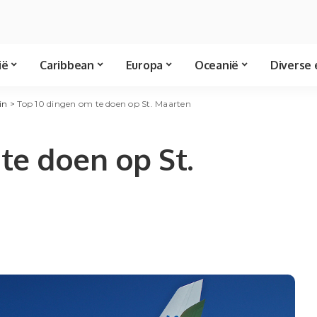
ië
Caribbean
Europa
Oceanië
Diverse 
in
>
Top 10 dingen om te doen op St. Maarten
te doen op St.