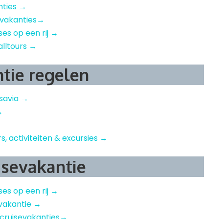
nties →
 vakanties→
ises op een rij →
alltours →
ntie regelen
nsavia →
→
rs, activiteiten & excursies →
isevakantie
ises op een rij →
sevakantie →
 cruisevakanties→