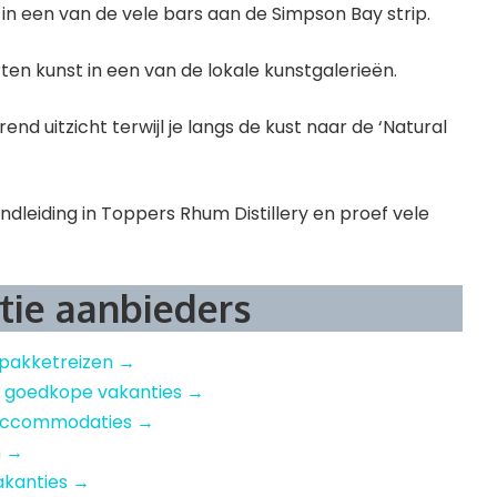
 in een van de vele bars aan de Simpson Bay strip.
ten kunst in een van de lokale kunstgalerieën.
end uitzicht terwijl je langs de kust naar de ‘Natural
ndleiding in Toppers Rhum Distillery en proef vele
tie aanbieders
 pakketreizen →
– goedkope vakanties →
e accommodaties →
n →
akanties →