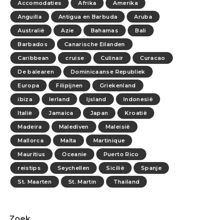
Accomodaties
Afrika
Amerika
Anguilla
Antigua en Barbuda
Aruba
Australië
Azie
Bahamas
Bali
Barbados
Canarische Eilanden
Caribbean
cruise
Culinair
Curacao
De balearen
Dominicaanse Republiek
Europa
Filipijnen
Griekenland
ibiza
Ierland
Ijsland
Indonesië
Italië
Jamaica
Japan
Kroatië
Madeira
Malediven
Maleisië
Mallorca
Malta
Martinique
Mauritius
Oceanie
Puerto Rico
reistips
Seychellen
Sicilië
Spanje
St. Maarten
St. Martin
Thailand
Zoek