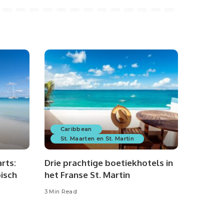
Caribbean
St. Maarten en St. Martin
rts:
Drie prachtige boetiekhotels in
bisch
het Franse St. Martin
3 Min Read