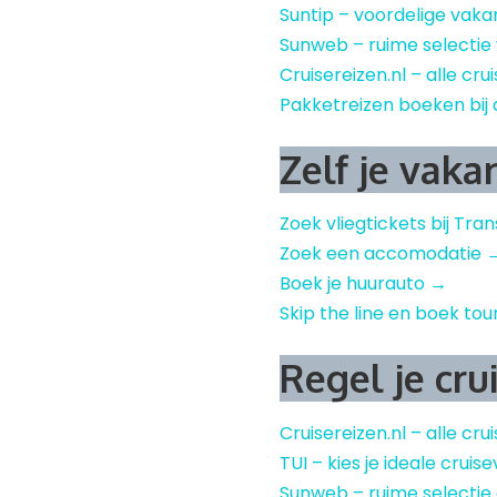
Suntip – voordelige vaka
Sunweb – ruime selectie
Cruisereizen.nl – alle cru
Pakketreizen boeken bij 
Zelf je vaka
Zoek vliegtickets bij Tra
Zoek een accomodatie 
Boek je huurauto →
Skip the line en boek tou
Regel je cru
Cruisereizen.nl – alle cru
TUI – kies je ideale crui
Sunweb – ruime selectie