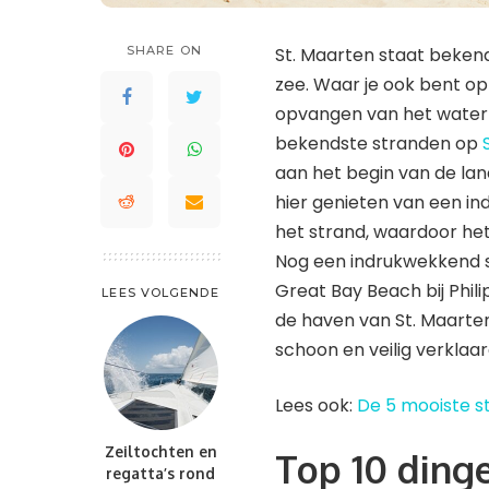
Saint Lucia
Waddeneilanden
St. Kitts en Nevis
SHARE ON
St. Maarten staat beken
Saint-Barthélemy
St. Maarten en St. Martin
zee. Waar je ook bent op 
St. Kitts en Nevis
Trinidad en Tobago
opvangen van het water 
St. Maarten en St. Martin
Turks- en Caicoseilanden
bekendste stranden op
Trinidad en Tobago
aan het begin van de la
Turks- en Caicoseilanden
hier genieten van een in
het strand, waardoor het 
Nog een indrukwekkend st
Great Bay Beach bij Phil
LEES VOLGENDE
de haven van St. Maarten
schoon en veilig verklaa
Lees ook:
De 5 mooiste s
Zeiltochten en
Top 10 ding
regatta’s rond