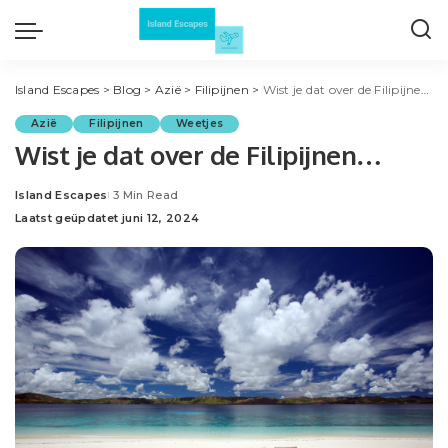
Island Escapes
>
Blog
>
Azië
>
Filipijnen
>
Wist je dat over de Filipijnen…
Azië
Filipijnen
Weetjes
Wist je dat over de Filipijnen…
Island Escapes
3 Min Read
Posted
Laatst geüpdatet juni 12, 2024
by