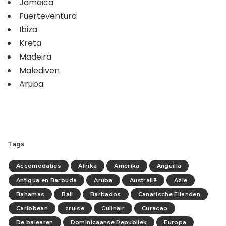
Jamaica
Fuerteventura
Ibiza
Kreta
Madeira
Malediven
Aruba
Tags
Accomodaties
Afrika
Amerika
Anguilla
Antigua en Barbuda
Aruba
Australië
Azie
Bahamas
Bali
Barbados
Canarische Eilanden
Caribbean
cruise
Culinair
Curacao
De balearen
Dominicaanse Republiek
Europa