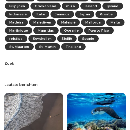
Filipijnen
Griekenland
ibiza
Ierland
Ijsland
Indonesië
Italië
Jamaica
Japan
Kroatië
Madeira
Malediven
Maleisië
Mallorca
Malta
Martinique
Mauritius
Oceanie
Puerto Rico
reistips
Seychellen
Sicilië
Spanje
St. Maarten
St. Martin
Thailand
Zoek
Laatste berichten