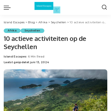
Island Escapes
>
Blog
>
Afrika
>
Seychellen
>
10 actieve activiteiten op de Seychellen
Afrika
Seychellen
10 actieve activiteiten op de
Seychellen
Island Escapes
6 Min Read
Posted
Laatst geüpdatet juni 13, 2024
by