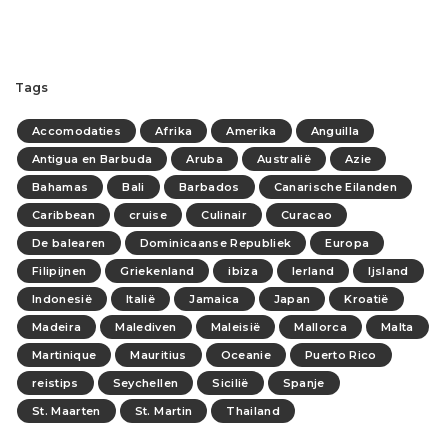
Tags
Accomodaties
Afrika
Amerika
Anguilla
Antigua en Barbuda
Aruba
Australië
Azie
Bahamas
Bali
Barbados
Canarische Eilanden
Caribbean
cruise
Culinair
Curacao
De balearen
Dominicaanse Republiek
Europa
Filipijnen
Griekenland
ibiza
Ierland
Ijsland
Indonesië
Italië
Jamaica
Japan
Kroatië
Madeira
Malediven
Maleisië
Mallorca
Malta
Martinique
Mauritius
Oceanie
Puerto Rico
reistips
Seychellen
Sicilië
Spanje
St. Maarten
St. Martin
Thailand