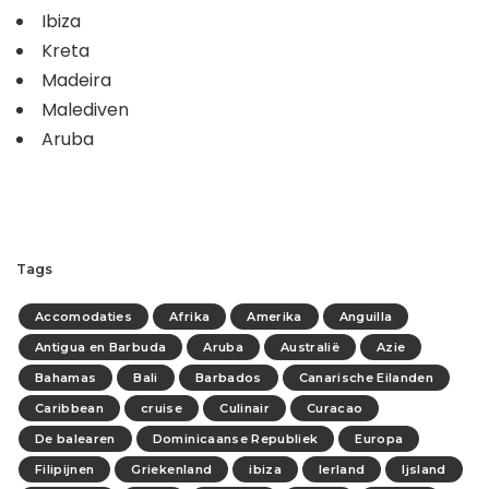
Ibiza
Kreta
Madeira
Malediven
Aruba
Tags
Accomodaties
Afrika
Amerika
Anguilla
Antigua en Barbuda
Aruba
Australië
Azie
Bahamas
Bali
Barbados
Canarische Eilanden
Caribbean
cruise
Culinair
Curacao
De balearen
Dominicaanse Republiek
Europa
Filipijnen
Griekenland
ibiza
Ierland
Ijsland