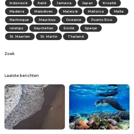
Indonesië
Italië
Jamaica
Japan
Kroatië
Madeira
Malediven
Maleisië
Mallorca
Malta
Martinique
Mauritius
Oceanie
Puerto Rico
reistips
Seychellen
Sicilië
Spanje
St. Maarten
St. Martin
Thailand
Zoek
Laatste berichten