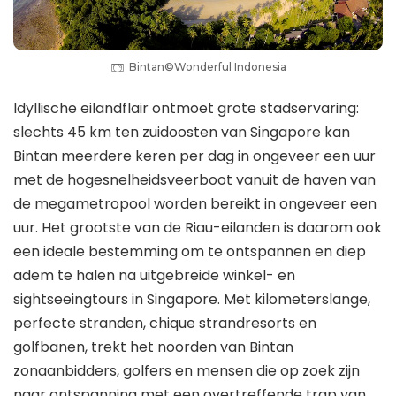
Bintan©Wonderful Indonesia
Idyllische eilandflair ontmoet grote stadservaring:
slechts 45 km ten zuidoosten van Singapore kan
Bintan meerdere keren per dag in ongeveer een uur
met de hogesnelheidsveerboot vanuit de haven van
de megametropool worden bereikt in ongeveer een
uur. Het grootste van de Riau-eilanden is daarom ook
een ideale bestemming om te ontspannen en diep
adem te halen na uitgebreide winkel- en
sightseeingtours in Singapore. Met kilometerslange,
perfecte stranden, chique strandresorts en
golfbanen, trekt het noorden van Bintan
zonaanbidders, golfers en mensen die op zoek zijn
naar ontspanning met een overtreffende trap van