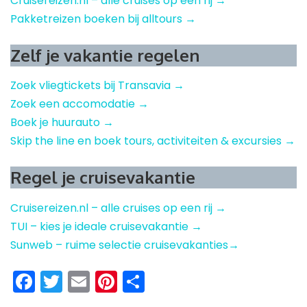
Cruisereizen.nl – alle cruises op een rij →
Pakketreizen boeken bij alltours →
Zelf je vakantie regelen
Zoek vliegtickets bij Transavia →
Zoek een accomodatie →
Boek je huurauto →
Skip the line en boek tours, activiteiten & excursies →
Regel je cruisevakantie
Cruisereizen.nl – alle cruises op een rij →
TUI – kies je ideale cruisevakantie →
Sunweb – ruime selectie cruisevakanties→
Facebook
Twitter
Email
Pinterest
Delen