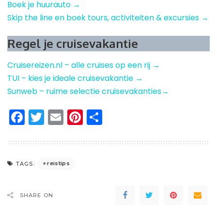
Boek je huurauto →
Skip the line en boek tours, activiteiten & excursies →
Regel je cruisevakantie
Cruisereizen.nl – alle cruises op een rij →
TUI – kies je ideale cruisevakantie →
Sunweb – ruime selectie cruisevakanties→
Facebook
Twitter
Email
Pinterest
Delen
reistips
TAGS:
SHARE ON