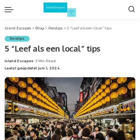
Island Escapes
>
Blog
>
Reistips
>
5 “Leef als een local” tips
Reistips
5 “Leef als een local” tips
Island Escapes
3 Min Read
Posted
Laatst geüpdatet juni 1, 2024
by