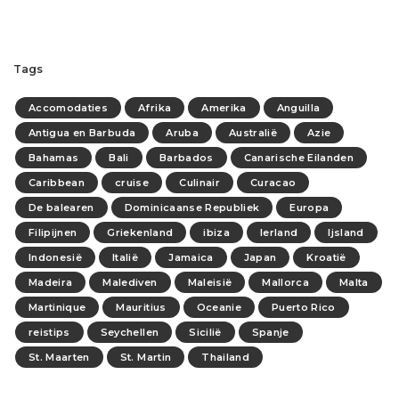
Tags
Accomodaties
Afrika
Amerika
Anguilla
Antigua en Barbuda
Aruba
Australië
Azie
Bahamas
Bali
Barbados
Canarische Eilanden
Caribbean
cruise
Culinair
Curacao
De balearen
Dominicaanse Republiek
Europa
Filipijnen
Griekenland
ibiza
Ierland
Ijsland
Indonesië
Italië
Jamaica
Japan
Kroatië
Madeira
Malediven
Maleisië
Mallorca
Malta
Martinique
Mauritius
Oceanie
Puerto Rico
reistips
Seychellen
Sicilië
Spanje
St. Maarten
St. Martin
Thailand