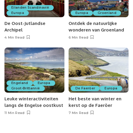
Eilanden Scandinavië
Europa
Europa
Groenland
De Oost-Jutlandse
Ontdek de natuurlijke
Archipel
wonderen van Groenland
4 Min Read
6 Min Read
Engeland
Europa
Groot-Brittannië
De Faeröer
Europa
Leuke winteractiviteiten
Het beste van winter en
langs de Engelse oostkust
kerst op de Faeröer
11 Min Read
7 Min Read