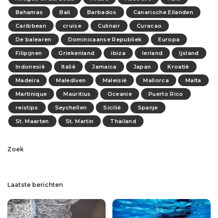
Bahamas
Bali
Barbados
Canarische Eilanden
Caribbean
cruise
Culinair
Curacao
De balearen
Dominicaanse Republiek
Europa
Filipijnen
Griekenland
ibiza
Ierland
Ijsland
Indonesië
Italië
Jamaica
Japan
Kroatië
Madeira
Malediven
Maleisië
Mallorca
Malta
Martinique
Mauritius
Oceanie
Puerto Rico
reistips
Seychellen
Sicilië
Spanje
St. Maarten
St. Martin
Thailand
Zoek
Laatste berichten