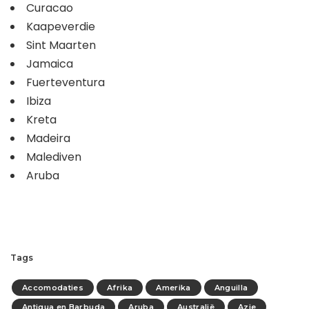
Curacao
Kaapeverdie
Sint Maarten
Jamaica
Fuerteventura
Ibiza
Kreta
Madeira
Malediven
Aruba
Tags
Accomodaties
Afrika
Amerika
Anguilla
Antigua en Barbuda
Aruba
Australië
Azie