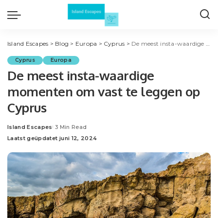
Island Escapes
>
Blog
>
Europa
>
Cyprus
>
De meest insta-waardige momenten om vast te leggen op Cyprus
Cyprus
Europa
De meest insta-waardige
momenten om vast te leggen op
Cyprus
Island Escapes
3 Min Read
Posted
Laatst geüpdatet juni 12, 2024
by