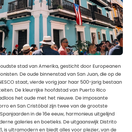
a oudste stad van Amerika, gesticht door Europeanen
olonisten. De oude binnenstad van San Juan, die op de
NESCO staat, vierde vorig jaar haar 500-jarig bestaan
iteiten. De kleurrijke hoofdstad van Puerto Rico
dloos het oude met het nieuwe. De imposante
orro en San Cristóbal zijn twee van de grootste
panjaarden in de 16e eeuw, harmonieus uitgelijnd
erne galeries en boetieks. De uitgaanswijk Distrito
, is ultramodern en biedt alles voor plezier, van de