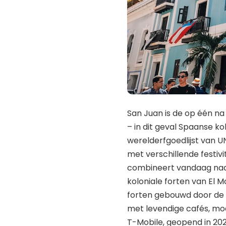
San Juan is de op één n
– in dit geval Spaanse k
werelderfgoedlijst van U
​​met verschillende festiv
combineert vandaag naa
koloniale forten van El M
forten gebouwd door de S
met levendige cafés, mod
T-Mobile, geopend in 2021