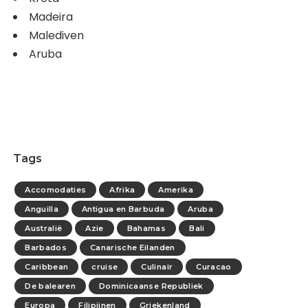
Madeira
Malediven
Aruba
Tags
Accomodaties
Afrika
Amerika
Anguilla
Antigua en Barbuda
Aruba
Australië
Azie
Bahamas
Bali
Barbados
Canarische Eilanden
Caribbean
cruise
Culinair
Curacao
De balearen
Dominicaanse Republiek
Europa
Filipijnen
Griekenland