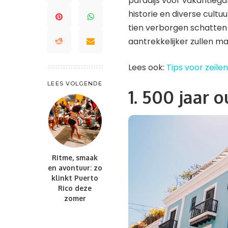
paradijs voor vakantiega
St. Maarten en St. Martin
Saint Lucia
Waddeneilanden
historie en diverse cultuu
Trinidad en Tobago
tien verborgen schatten 
Saint-Barthélemy
Turks- en Caicoseilanden
aantrekkelijker zullen m
St. Kitts en Nevis
St. Maarten en St. Martin
Lees ook:
Tips voor zeile
Trinidad en Tobago
LEES VOLGENDE
1. 500 jaar 
Turks- en Caicoseilanden
Ritme, smaak
en avontuur: zo
klinkt Puerto
Rico deze
zomer