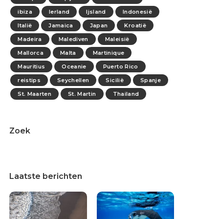
ibiza
Ierland
Ijsland
Indonesië
Italië
Jamaica
Japan
Kroatië
Madeira
Malediven
Maleisië
Mallorca
Malta
Martinique
Mauritius
Oceanie
Puerto Rico
reistips
Seychellen
Sicilië
Spanje
St. Maarten
St. Martin
Thailand
Zoek
Laatste berichten