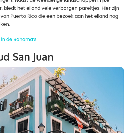
ngers. Naast de weelderige landschappen, rijke
r, biedt het eiland vele verborgen pareltjes. Hier zijn
van Puerto Rico die een bezoek aan het eiland nog
aken.
n in de Bahama’s
oud San Juan