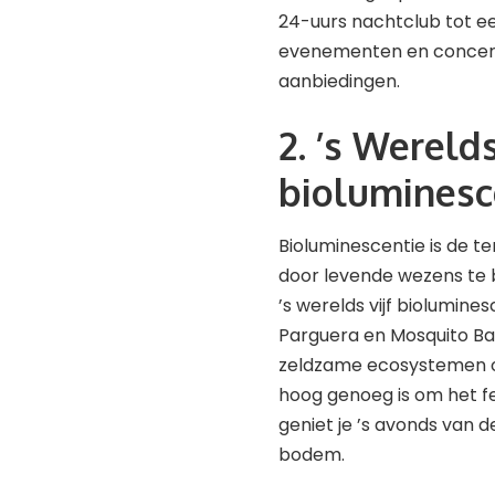
24-uurs nachtclub tot ee
evenementen en concerte
aanbiedingen.
2. ’s Wereld
bioluminesc
Bioluminescentie is de t
door levende wezens te be
’s werelds vijf biolumine
Parguera en Mosquito Bay
zeldzame ecosystemen on
hoog genoeg is om het fe
geniet je ’s avonds van d
bodem.