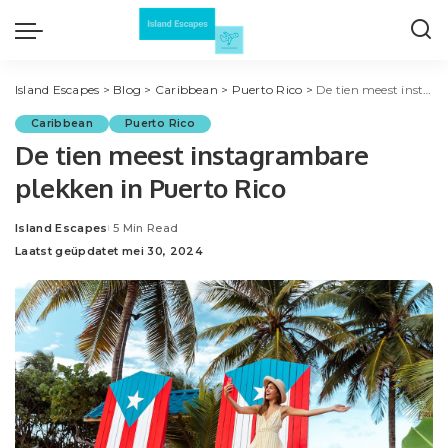
Island Escapes
>
Blog
>
Caribbean
>
Puerto Rico
>
De tien meest instagrambare plekken in Puerto Rico
Caribbean
Puerto Rico
De tien meest instagrambare
plekken in Puerto Rico
Island Escapes
5 Min Read
Posted
Laatst geüpdatet mei 30, 2024
by