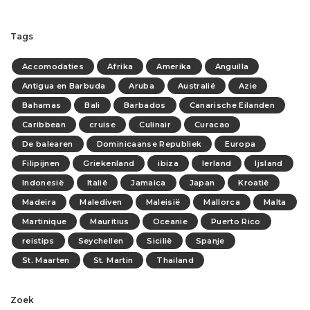
Tags
Accomodaties
Afrika
Amerika
Anguilla
Antigua en Barbuda
Aruba
Australië
Azie
Bahamas
Bali
Barbados
Canarische Eilanden
Caribbean
cruise
Culinair
Curacao
De balearen
Dominicaanse Republiek
Europa
Filipijnen
Griekenland
ibiza
Ierland
Ijsland
Indonesië
Italië
Jamaica
Japan
Kroatië
Madeira
Malediven
Maleisië
Mallorca
Malta
Martinique
Mauritius
Oceanie
Puerto Rico
reistips
Seychellen
Sicilië
Spanje
St. Maarten
St. Martin
Thailand
Zoek