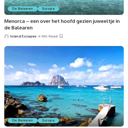
De Balearen
Europa
Menorca – een over het hoofd gezien juweeltje in
de Balearen
Island Escapes
4 Min Read
Posted
by
De Balearen
Europa