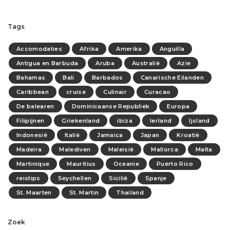
Tags
Accomodaties
Afrika
Amerika
Anguilla
Antigua en Barbuda
Aruba
Australië
Azie
Bahamas
Bali
Barbados
Canarische Eilanden
Caribbean
cruise
Culinair
Curacao
De balearen
Dominicaanse Republiek
Europa
Filipijnen
Griekenland
ibiza
Ierland
Ijsland
Indonesië
Italië
Jamaica
Japan
Kroatië
Madeira
Malediven
Maleisië
Mallorca
Malta
Martinique
Mauritius
Oceanie
Puerto Rico
reistips
Seychellen
Sicilië
Spanje
St. Maarten
St. Martin
Thailand
Zoek