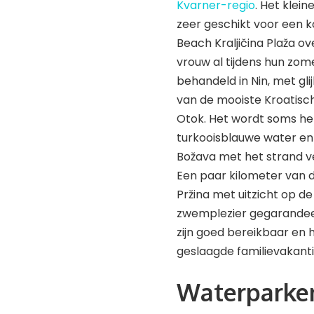
Kvarner-regio
. Het klein
zeer geschikt voor een k
Beach Kraljičina Plaža ov
vrouw al tijdens hun zom
behandeld in Nin, met gli
van de mooiste Kroatisch
Otok. Het wordt soms h
turkooisblauwe water en 
Božava met het strand verb
Een paar kilometer van d
Pržina met uitzicht op d
zwemplezier gegarandeer
zijn goed bereikbaar en
geslaagde familievakanti
Waterparken