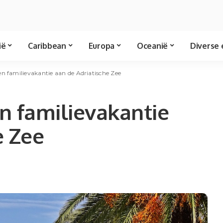
ië
Caribbean
Europa
Oceanië
Diverse 
en familievakantie aan de Adriatische Zee
n familievakantie
e Zee