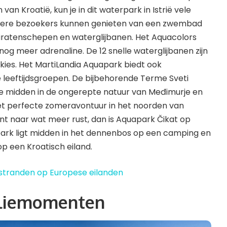
van Kroatië, kun je in dit waterpark in Istrië vele
gere bezoekers kunnen genieten van een zwembad
iratenschepen en waterglijbanen. Het Aquacolors
nog meer adrenaline. De 12 snelle waterglijbanen zijn
nkies. Het MartiLandia Aquapark biedt ook
e leeftijdsgroepen. De bijbehorende Terme Sveti
se midden in de ongerepte natuur van Međimurje en
t perfecte zomeravontuur in het noorden van
ent naar wat meer rust, dan is Aquapark Čikat op
et park ligt midden in het dennenbos op een camping en
op een Kroatisch eiland.
 stranden op Europese eilanden
iliemomenten