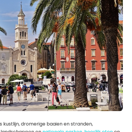
 kustlijn, dromerige baaien en stranden,
ke landschappen en
nationale parken
,
heerlijk eten
en