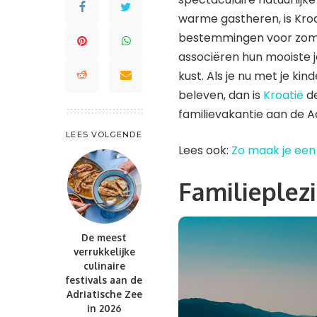
Saint Lucia
warme gastheren, is Kroa
Waddeneilanden
St. Kitts en Nevis
bestemmingen voor zomer
Saint-Barthélemy
St. Maarten en St. Martin
associëren hun mooiste 
St. Kitts en Nevis
Trinidad en Tobago
kust. Als je nu met je ki
St. Maarten en St. Martin
Turks- en Caicoseilanden
beleven, dan is
Kroatië
de
Trinidad en Tobago
familievakantie aan de A
Turks- en Caicoseilanden
LEES VOLGENDE
Lees ook:
Zo maak je een 
Familieplezi
De meest
verrukkelijke
culinaire
festivals aan de
Adriatische Zee
in 2026