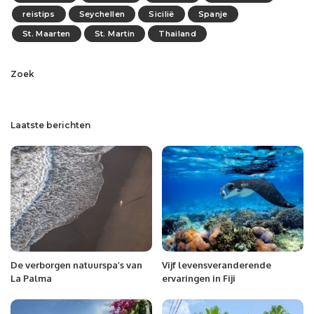
reistips
Seychellen
Sicilië
Spanje
St. Maarten
St. Martin
Thailand
Zoek
Laatste berichten
De verborgen natuurspa’s van
Vijf levensveranderende
La Palma
ervaringen in Fiji