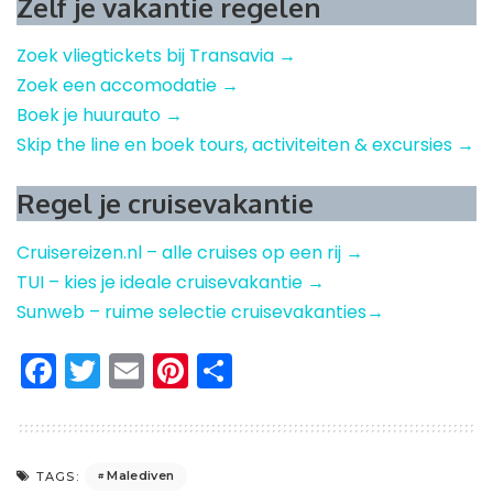
Zelf je vakantie regelen
Zoek vliegtickets bij Transavia →
Zoek een accomodatie →
Boek je huurauto →
Skip the line en boek tours, activiteiten & excursies →
Regel je cruisevakantie
Cruisereizen.nl – alle cruises op een rij →
TUI – kies je ideale cruisevakantie →
Sunweb – ruime selectie cruisevakanties→
Facebook
Twitter
Email
Pinterest
Delen
Malediven
TAGS: