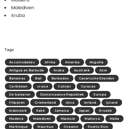
Malediven
Aruba
Tags
Accomodaties
Afrika
Amerika
Anguilla
Antigua en Barbuda
Aruba
Australië
Azie
Bahamas
Bali
Barbados
Canarische Eilanden
Caribbean
cruise
Culinair
Curacao
De balearen
Dominicaanse Republiek
Europa
Filipijnen
Griekenland
ibiza
Ierland
Ijsland
Indonesië
Italië
Jamaica
Japan
Kroatië
Madeira
Malediven
Maleisië
Mallorca
Malta
Martinique
Mauritius
Oceanie
Puerto Rico