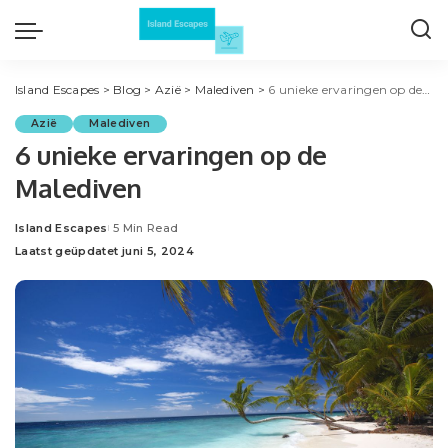
Island Escapes
>
Blog
>
Azië
>
Malediven
>
6 unieke ervaringen op de Malediven
Azië
Malediven
6 unieke ervaringen op de
Malediven
Island Escapes
5 Min Read
Posted
Laatst geüpdatet juni 5, 2024
by