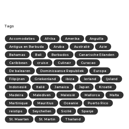
Tags
Accomodaties
Afrika
Amerika
Anguilla
Antigua en Barbuda
Aruba
Australië
Azie
Bahamas
Bali
Barbados
Canarische Eilanden
Caribbean
cruise
Culinair
Curacao
De balearen
Dominicaanse Republiek
Europa
Filipijnen
Griekenland
ibiza
Ierland
Ijsland
Indonesië
Italië
Jamaica
Japan
Kroatië
Madeira
Malediven
Maleisië
Mallorca
Malta
Martinique
Mauritius
Oceanie
Puerto Rico
reistips
Seychellen
Sicilië
Spanje
St. Maarten
St. Martin
Thailand