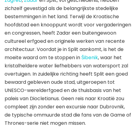
Zagreb
,
Zadar
en Split, vol geschiedenis, hebben
zichzelf gevestigd als de belangrijkste stedelijke
bestemmingen in het land. Terwijl de Kroatische
hoofdstad een knooppunt wordt voor vergaderingen
en congressen, heeft Zadar een buitengewoon
cultureel erfgoed en originele werken van recente
architectuur. Voordat je in Split aankomt, is het de
moeite waard om te stoppen in
Šibenik
, waar het
kristalheldere water liefhebbers van watersport zal
overtuigen. In zuidelijke richting heeft Split een goed
bewaard gebleven oude stad, uitgeroepen tot
UNESCO-werelderfgoed en de thuisbasis van het
paleis van Diocletianus. Geen reis naar Kroatië zou
compleet zijn zonder een excursie naar Dubrovnik,
de typische ommuurde stad die fans van de Game of
Thrones-serie niet mogen missen.